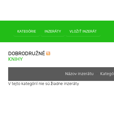
KATEGÓRIE
INZERÁTY
VLOŽIŤ INZERÁT
DOBRODRUŽNÉ
KNIHY
Názov inzerátu
Kategó
V tejto kategórií nie sú žiadne inzeráty