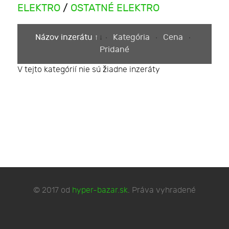
ELEKTRO
/
OSTATNÉ ELEKTRO
Názov inzerátu
Kategória
Cena
Pridané
V tejto kategórií nie sú žiadne inzeráty
© 2017 od
hyper-bazar.sk
. Práva vyhradené