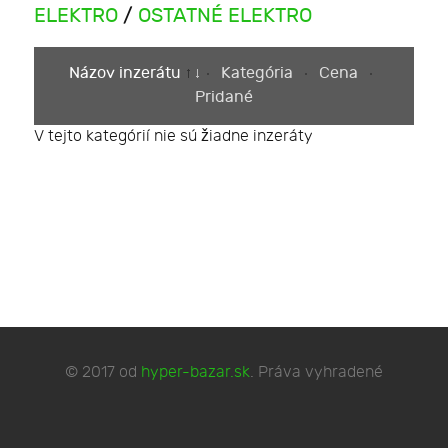
ELEKTRO
/
OSTATNÉ ELEKTRO
Názov inzerátu
Kategória
Cena
Pridané
V tejto kategórií nie sú žiadne inzeráty
© 2017 od
hyper-bazar.sk
. Práva vyhradené