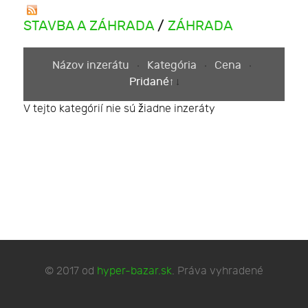
STAVBA A ZÁHRADA
/
ZÁHRADA
Názov inzerátu
Kategória
Cena
Pridané
V tejto kategórií nie sú žiadne inzeráty
© 2017 od
hyper-bazar.sk
. Práva vyhradené