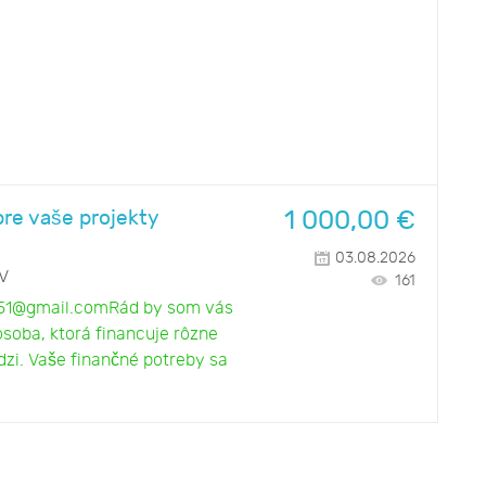
1 000,00
€
re vaše projekty
03.08.2026
IV
161
or51@gmail.comRád by som vás
soba, ktorá financuje rôzne
zi. Vaše finančné potreby sa