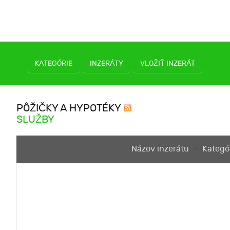
KATEGÓRIE
INZERÁTY
VLOŽIŤ INZERÁT
PÔŽIČKY A HYPOTÉKY
SLUŽBY
Názov inzerátu
Kategó