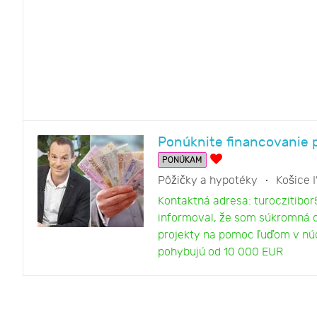
Ponúknite financovanie p
PONÚKAM
Pôžičky a hypotéky
Košice 
Kontaktná adresa: turoczitib
informoval, že som súkromná o
projekty na pomoc ľuďom v núd
pohybujú od 10 000 EUR