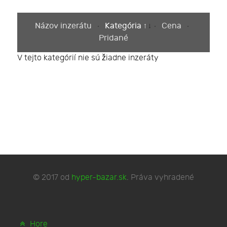
Názov inzerátu
Kategória
Cena
Pridané
V tejto kategórií nie sú žiadne inzeráty
© 2017 od
hyper-bazar.sk
. Práva vyhradené
Hore