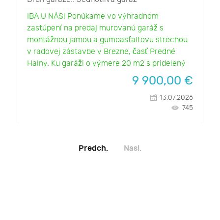
IBA U NÁS! Ponúkame vo výhradnom
zastúpení na predaj murovanú garáž s
montážnou jamou a gumoasfaltovu strechou
v radovej zástavbe v Brezne, časť Predné
Halny. Ku garáži o výmere 20 m2 s pridelený
9 900,00
€
13.07.2026
745
Predch.
Nasl.