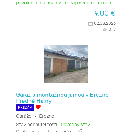
povolením na priamy predaj medu konečnému
9,00
€
02.08.2026
337
Garáž s montážnou jamou v Brezne-
Predné Halny
PREDÁM
Garáže
Brezno
Stav nehnuteľnosti::
Pôvodný stav
Druh garáže::
Jednotlivá garáž