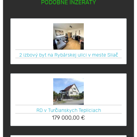
PODOBNÉ INZERÁTY
2 izbový byt na Rybárskej ulici v meste Sliač
RD v Turčianskych Tepliciach
179 000,00
€