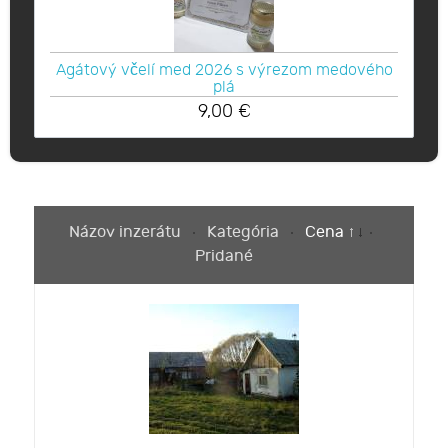
Agátový včelí med 2026 s výrezom medového
plá
9,00
€
Názov inzerátu
Kategória
Cena
Pridané