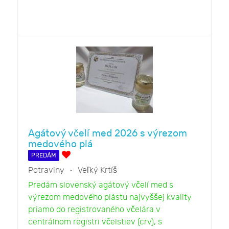
Agátový včelí med 2026 s výrezom
medového plá
PREDÁM
Potraviny
Veľký Krtíš
Predám slovenský agátový včelí med s
výrezom medového plástu najvyššej kvality
priamo do registrovaného včelára v
centrálnom registri včelstiev (crv), s