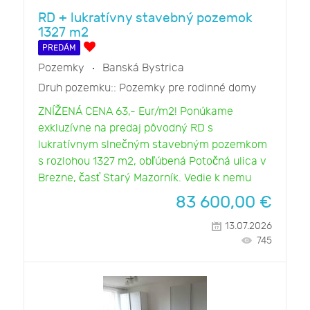
RD + lukratívny stavebný pozemok
1327 m2
PREDÁM
Pozemky
Banská Bystrica
Druh pozemku::
Pozemky pre rodinné domy
ZNÍŽENÁ CENA 63,- Eur/m2! Ponúkame
exkluzívne na predaj pôvodný RD s
lukratívnym slnečným stavebným pozemkom
s rozlohou 1327 m2, obľúbená Potočná ulica v
Brezne, časť Starý Mazorník. Vedie k nemu
83 600,00
€
13.07.2026
745