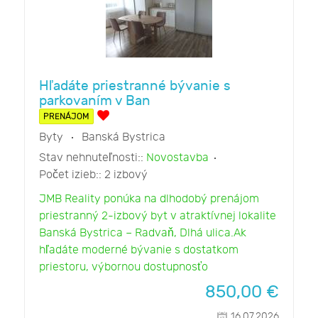
Hľadáte priestranné bývanie s
parkovaním v Ban
PRENÁJOM
Byty
Banská Bystrica
Stav nehnuteľnosti::
Novostavba
Počet izieb::
2 izbový
JMB Reality ponúka na dlhodobý prenájom
priestranný 2-izbový byt v atraktívnej lokalite
Banská Bystrica – Radvaň, Dlhá ulica.Ak
hľadáte moderné bývanie s dostatkom
priestoru, výbornou dostupnosťo
850,00
€
16.07.2026