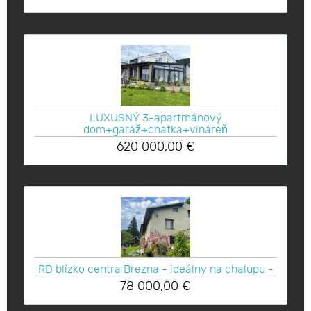
LUXUSNÝ 3-apartmánový
dom+garáž+chatka+vináreň
620 000,00
€
RD blízko centra Brezna - ideálny na chalupu -
78 000,00
€