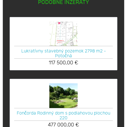
PODOBNÉ INZERÁTY
Lukratívny stavebný pozemok 2798 m2 -
Potočná
117 500,00
€
Fončorda Rodinný dom s podlahovou plochou
220
477 000,00
€