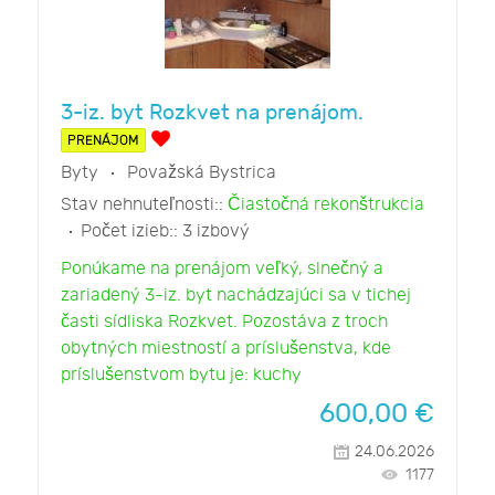
3-iz. byt Rozkvet na prenájom.
PRENÁJOM
Byty
Považská Bystrica
Stav nehnuteľnosti::
Čiastočná rekonštrukcia
Počet izieb::
3 izbový
Ponúkame na prenájom veľký, slnečný a
zariadený 3-iz. byt nachádzajúci sa v tichej
časti sídliska Rozkvet. Pozostáva z troch
obytných miestností a príslušenstva, kde
príslušenstvom bytu je: kuchy
600,00
€
24.06.2026
1177