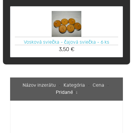
Vosková sviečka - čajová sviečka - 6 ks
3,50
€
Názov inzerátu
Kategória
Cena
Pridané